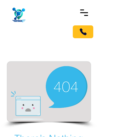
!Llámanos pronto!
Móvil G.P.S Tracker
Localizador en Medellín, para
carros y todo tipo de vehículo.