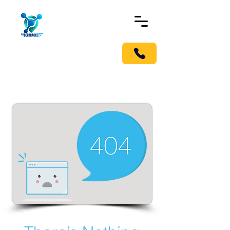
!Llámanos pronto!
Móvil G.P.S Tracker
Localizador en Medellín, para
carros y todo tipo de vehículo.