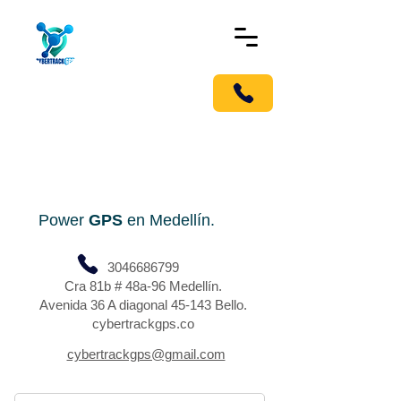
!Llámanos pronto!
Móvil G.P.S Tracker
Localizador en Medellín, para
carros y todo tipo de vehículo.
Power
GPS
en Medellín.
3046686799
Cra 81b # 48a-96 Medellín.
Avenida 36 A diagonal 45-143 Bello.
cybertrackgps.co
cybertrackgps@gmail.com