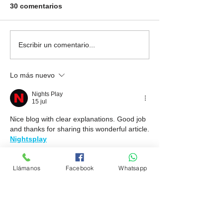
30 comentarios
Maximiza la Seguridad y
Descubre el Me
Escribir un comentario...
el Control: Descubre el
para Autos: Na
Costo de Instalar un
Precisa y Cond
Lo más nuevo
Sistema GPS en tu
Inteligente. Ins
Vehículo. Cuánto vale
del gps con dom
Nights Play
un gps instalado.
gratis en Medell
15 jul
Nice blog with clear explanations. Good job 
and thanks for sharing this wonderful article.
Nightsplay
Me gusta
Reaccionar
Llámanos
Facebook
Whatsapp
Anushika ramesh
01 jul