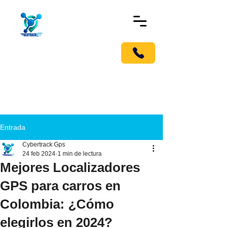
!Llámanos pronto!
Móvil G.P.S Tracker
Localizador en Medellín, para
carros y todo tipo de vehículo.
Entrada
Cybertrack Gps
24 feb 2024
1 min de lectura
Mejores Localizadores
GPS para carros en
Colombia: ¿Cómo
elegirlos en 2024?