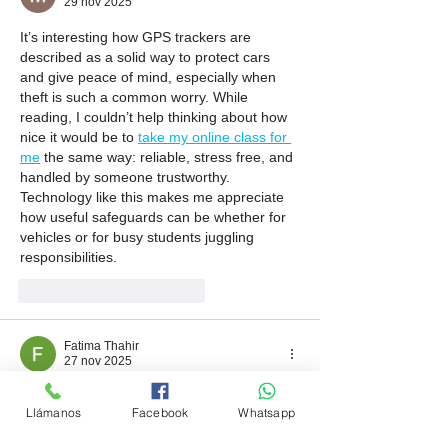
29 nov 2025
It’s interesting how GPS trackers are 
described as a solid way to protect cars 
and give peace of mind, especially when 
theft is such a common worry. While 
reading, I couldn’t help thinking about how 
nice it would be to 
take my online class for 
me
 the same way: reliable, stress free, and 
handled by someone trustworthy. 
Technology like this makes me appreciate 
how useful safeguards can be whether for 
vehicles or for busy students juggling 
responsibilities.
Me gusta
Reaccionar
Fatima Thahir
27 nov 2025
As organisations continue to modernise 
Llámanos
Facebook
Whatsapp
their systems, 
information security 
analyst jobs
 have become a valuable way 